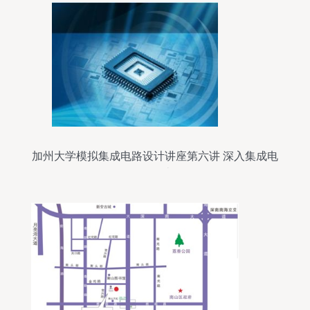
加州大学模拟集成电路设计讲座第六讲 深入集成电
路设计