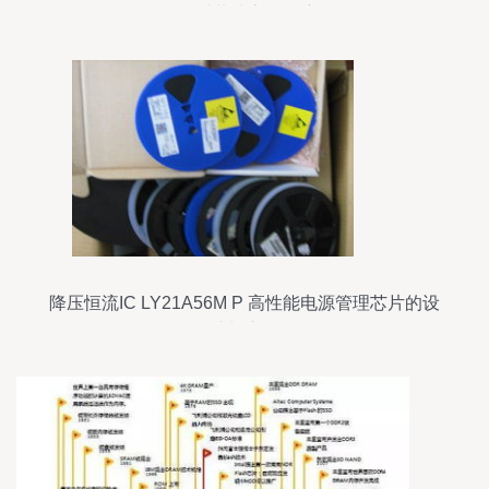
TO-220封装功率管深度解析
降压恒流IC LY21A56M P 高性能电源管理芯片的设
计与应用