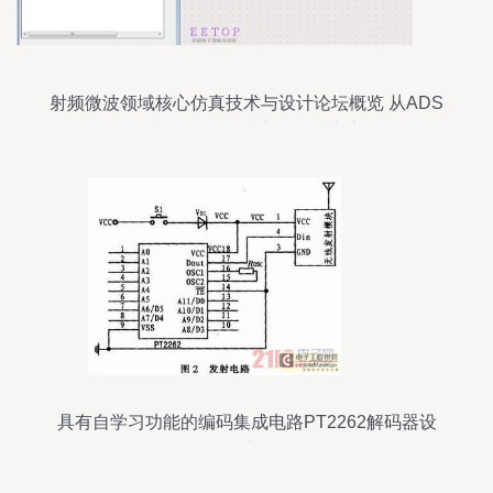
射频微波领域核心仿真技术与设计论坛概览 从ADS
仿真VCO到集成电路设计生态
具有自学习功能的编码集成电路PT2262解码器设
计