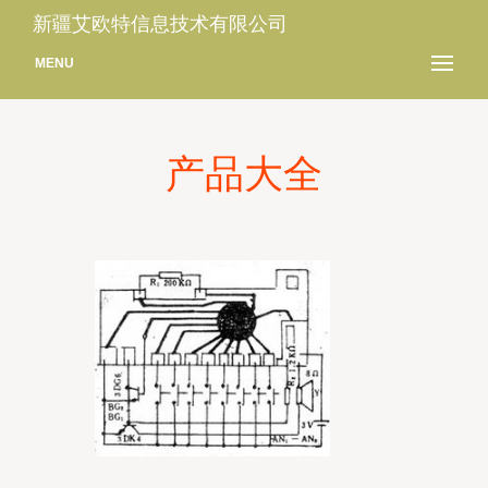
新疆艾欧特信息技术有限公司
MENU
产品大全