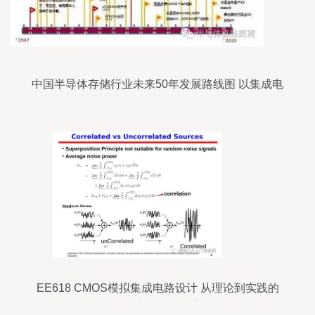
中国半导体存储行业未来50年发展路线图 以集成电
路设计为战略支点的自主化征程
EE618 CMOS模拟集成电路设计 从理论到实践的
集成电路设计探索