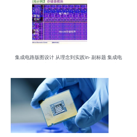
集成电路版图设计 从理念到实践\n- 副标题 集成电
路设计课程核心模块\n- 包含LOGO、日期、作者信
息\n\n**幻灯片2 集成电路设计流程概览**\n- 内容要
点 \n - 设计阶段 系统规范 → 架构设计 → RTL编码
→ 综合 → 物理设计\n - 典型逆序设计（ASIC）流
程含版图与验证的交互\n - 图像说明 当前集成电路
设计的主流“数字前端-版图后端”双轨制\n - 强调 版
图设计贯穿物理实现至模具制造的全局\n\n**幻灯片
3 什么是版图设计（Layout Design）？**