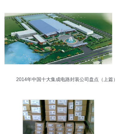
2014年中国十大集成电路封装公司盘点（上篇）
封测业的崛起与挑战