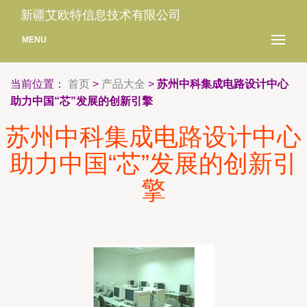
新疆艾欧特信息技术有限公司
MENU
当前位置：
首页
>
产品大全
>
苏州中科集成电路设计中心
助力中国“芯”发展的创新引擎
苏州中科集成电路设计中心
助力中国“芯”发展的创新引
擎