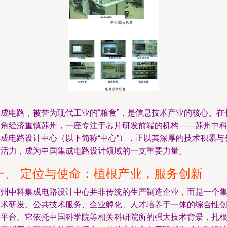
集成电路，被誉为现代工业的“粮食”，是信息技术产业的核心。在
三角经济重镇苏州，一座专注于芯片研发前端的机构——苏州中
集成电路设计中心（以下简称“中心”），正以其深厚的技术积累与
新活力，成为中国集成电路设计领域的一支重要力量。
一、 定位与使命：植根产业，服务创新
苏州中科集成电路设计中心并非传统的生产制造企业，而是一个
技术研发、公共技术服务、企业孵化、人才培养于一体的综合性
新平台。它依托中国科学院等相关科研院所的强大技术背景，扎