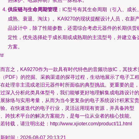
热保护、电源抑制）依然一脉相承。
供应链与生命周期管理
：IC型号有其生命周期（引入、成长
成熟、衰退、淘汰）。KA9270的现状提醒设计人员，在新
品设计中，除了性能参数，还需综合考虑元器件的长期供货
定性，优先选择处于成长期或成熟期的主流型号，并建立备
方案。
##
而言之，KA9270作为一款具有时代特色的音频功放IC，其技术
料（PDF）的挖掘、采购渠道的探寻过程，生动地展示了电子工
师在处理非主流或老旧元器件时所面临的典型挑战。更重要的是
通过深入分析此类具体型号，我们能够更好地理解集成电路设计
发展脉络与实用考量，从而为当今更复杂的电子系统设计积累宝
经验。在快速迭代的电子行业，灵活运用现有资源，并具备跨型
号、跨技术平台的解决方案能力，是每一位从业者的核心技能。
若转载，请注明出处：http://www.xjioter.com/product/11.html
新时间：2026-08-07 20:13:21