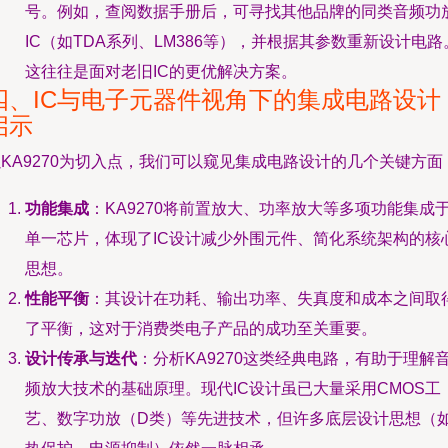
号。例如，查阅数据手册后，可寻找其他品牌的同类音频功
IC（如TDA系列、LM386等），并根据其参数重新设计电路
这往往是面对老旧IC的更优解决方案。
四、IC与电子元器件视角下的集成电路设计
启示
KA9270为切入点，我们可以窥见集成电路设计的几个关键方面
功能集成
：KA9270将前置放大、功率放大等多项功能集成
单一芯片，体现了IC设计减少外围元件、简化系统架构的核
思想。
性能平衡
：其设计在功耗、输出功率、失真度和成本之间取
了平衡，这对于消费类电子产品的成功至关重要。
设计传承与迭代
：分析KA9270这类经典电路，有助于理解
频放大技术的基础原理。现代IC设计虽已大量采用CMOS工
艺、数字功放（D类）等先进技术，但许多底层设计思想（