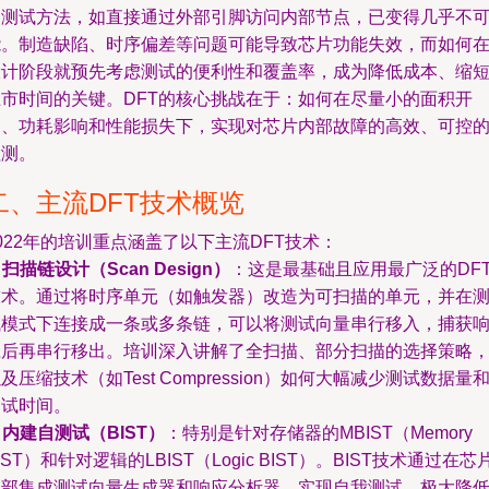
的测试方法，如直接通过外部引脚访问内部节点，已变得几乎不
能。制造缺陷、时序偏差等问题可能导致芯片功能失效，而如何
设计阶段就预先考虑测试的便利性和覆盖率，成为降低成本、缩
上市时间的关键。DFT的核心挑战在于：如何在尽量小的面积开
销、功耗影响和性能损失下，实现对芯片内部故障的高效、可控
检测。
二、主流DFT技术概览
022年的培训重点涵盖了以下主流DFT技术：
.
扫描链设计（Scan Design）
：这是最基础且应用最广泛的DF
技术。通过将时序单元（如触发器）改造为可扫描的单元，并在
试模式下连接成一条或多条链，可以将测试向量串行移入，捕获
应后再串行移出。培训深入讲解了全扫描、部分扫描的选择策略
及压缩技术（如Test Compression）如何大幅减少测试数据量
测试时间。
.
内建自测试（BIST）
：特别是针对存储器的MBIST（Memory
IST）和针对逻辑的LBIST（Logic BIST）。BIST技术通过在芯
内部集成测试向量生成器和响应分析器，实现自我测试，极大降