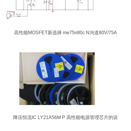
高性能MOSFET新选择 me75n80c N沟道80V/75A
TO-220封装功率管深度解析
降压恒流IC LY21A56M P 高性能电源管理芯片的设
计与应用