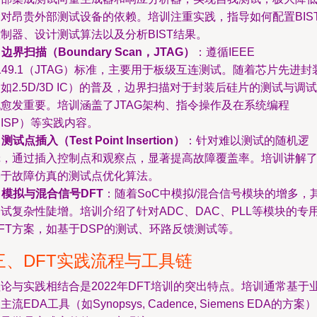
了对昂贵外部测试设备的依赖。培训注重实践，指导如何配置BIS
制器、设计测试算法以及分析BIST结果。
.
边界扫描（Boundary Scan，JTAG）
：遵循IEEE
149.1（JTAG）标准，主要用于板级互连测试。随着芯片先进封
如2.5D/3D IC）的普及，边界扫描对于封装后硅片的测试与调试
也愈发重要。培训涵盖了JTAG架构、指令操作及在系统编程
ISP）等实践内容。
.
测试点插入（Test Point Insertion）
：针对难以测试的随机逻
辑，通过插入控制点和观察点，显著提高故障覆盖率。培训讲解
基于故障仿真的测试点优化算法。
.
模拟与混合信号DFT
：随着SoC中模拟/混合信号模块的增多，
试复杂性陡增。培训介绍了针对ADC、DAC、PLL等模块的专
FT方案，如基于DSP的测试、环路反馈测试等。
三、DFT实践流程与工具链
论与实践相结合是2022年DFT培训的突出特点。培训通常基于
主流EDA工具（如Synopsys, Cadence, Siemens EDA的方案