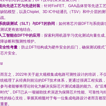
面向先进工艺与先进封装
：针对FinFET、GAA晶体管等先进工
缺陷模型，以及Chiplet、3D IC中硅通孔（TSV）和中介层的
挑战。
系统级测试（SLT）与DFT的协同
：如何将芯片级DFT与系统级
能测试更有效地结合。
人工智能在DFT中的应用
：探索利用机器学习优化测试向量生成
故障诊断和预测性维护。
安全性考量
：防止DFT结构成为硬件安全的后门，确保测试模式
的芯片安全。
##
总而言之，2022年关于超大规模集成电路可测性设计的培训，不
系统梳理了从经典到前沿的DFT技术体系，更通过强调工程实践
使参与者能够将理论转化为解决实际芯片测试难题的能力。在“后
尔时代”，DFT已从一项辅助技术演进为保障芯片性能、可靠性与
济性的核心支柱，掌握其精髓对于每一位集成电路设计者而言都
关重要。