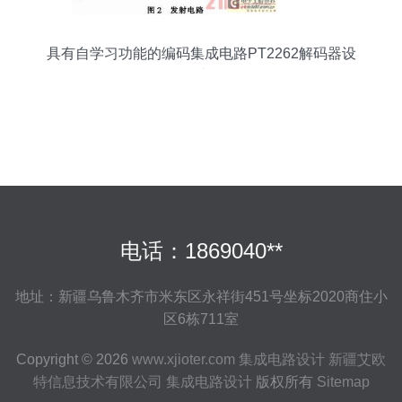
具有自学习功能的编码集成电路PT2262解码器设
计
电话：1869040**
地址：新疆乌鲁木齐市米东区永祥街451号坐标2020商住小
区6栋711室
Copyright © 2026
www.xjioter.com
集成电路设计
新疆艾欧
特信息技术有限公司
集成电路设计
版权所有
Sitemap